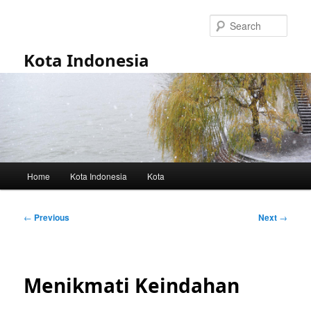
Skip
to
Sear
primary
content
Kota Indonesia
Main
Home
Kota Indonesia
Kota
menu
Post
←
Previous
Next
→
navigation
Menikmati Keindahan