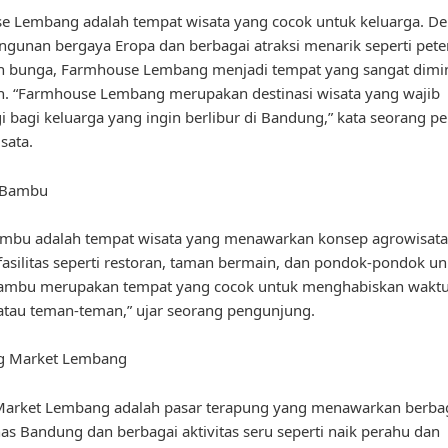
e Lembang adalah tempat wisata yang cocok untuk keluarga. D
ngunan bergaya Eropa dan berbagai atraksi menarik seperti pet
n bunga, Farmhouse Lembang menjadi tempat yang sangat dimin
n. “Farmhouse Lembang merupakan destinasi wisata yang wajib
i bagi keluarga yang ingin berlibur di Bandung,” kata seorang p
sata.
 Bambu
mbu adalah tempat wisata yang menawarkan konsep agrowisat
fasilitas seperti restoran, taman bermain, dan pondok-pondok un
ambu merupakan tempat yang cocok untuk menghabiskan wakt
atau teman-teman,” ujar seorang pengunjung.
ng Market Lembang
 Market Lembang adalah pasar terapung yang menawarkan berba
has Bandung dan berbagai aktivitas seru seperti naik perahu dan