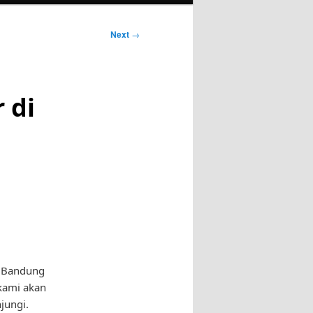
Next
→
 di
ka Bandung
 kami akan
jungi.