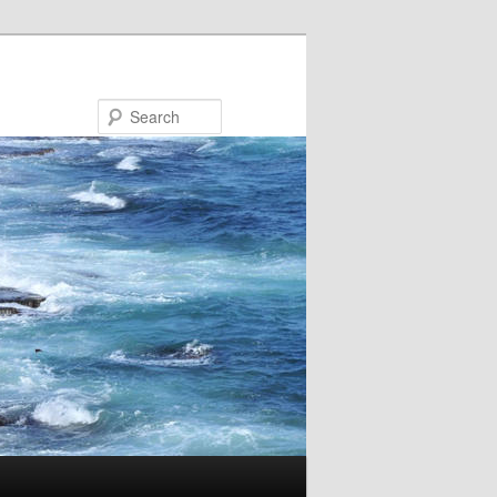
Search