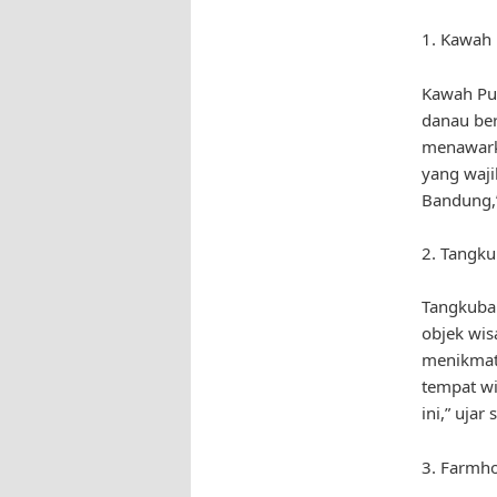
1. Kawah 
Kawah Put
danau ber
menawark
yang waji
Bandung,”
2. Tangk
Tangkuban
objek wis
menikmat
tempat wi
ini,” ujar
3. Farmh