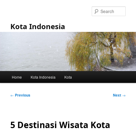
Skip
to
Sear
primary
content
Kota Indonesia
Main
Home
Kota Indonesia
Kota
menu
Post
←
Previous
Next
→
navigation
5 Destinasi Wisata Kota