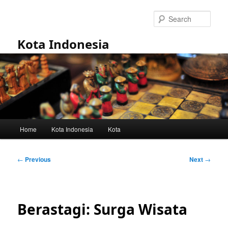
Skip
to
Sear
primary
content
Kota Indonesia
Main
Home
Kota Indonesia
Kota
menu
Post
←
Previous
Next
→
navigation
Berastagi: Surga Wisata