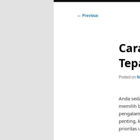
Post
←
Previous
navigation
Car
Tep
Posted on
N
Anda sed
memilih b
pengalam
penting,
prioritas