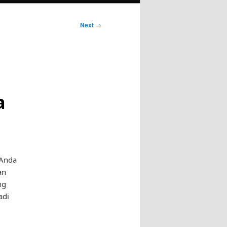
Next
→
a
 Anda
an
ng
adi