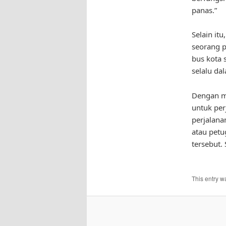
panas.”
Selain it
seorang p
bus kota 
selalu da
Dengan me
untuk pe
perjalana
atau petu
tersebut.
This entry w