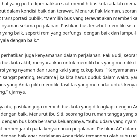
u hal yang perlu diperhatikan saat memilih bus kota adalah mema
but dalam kondisi baik dan terawat. Menurut Pak Maman, seora
transportasi publik, “Memilih bus yang terawat akan memberika
nyaman selama perjalanan. Pastikan bus tersebut memiliki sist
yang baik, seperti rem yang berfungsi dengan baik dan lampu
ala dengan baik.”
u, perhatikan juga kenyamanan dalam perjalanan. Pak Budi, seora
bus kota aktif, menyarankan untuk memilih bus yang memiliki fa
ursi yang nyaman dan ruang kaki yang cukup luas. “Kenyamanan
n sangat penting, terutama jika kita harus duduk dalam waktu ya
bus yang Anda pilih memiliki fasilitas yang memadai untuk ken
g,” ujarnya.
ya itu, pastikan juga memilih bus kota yang dilengkapi dengan 
 dengan baik. Menurut Ibu Siti, seorang ibu rumah tangga yang 
n dengan bus kota bersama keluarganya, “Suhu udara yang nya
t berpengaruh pada kenyamanan perjalanan. Pastikan AC dalam
 dengan baik agar perjalanan Anda tidak terganggu oleh suhu u