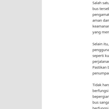
Salah sat
bus terse
pengamat 
aman dan 
keamanan 
yang meny
Selain it
pengguna 
seperti k
perjalana
Pastikan 
penumpan
Tidak han
berfungsi
bepergia
bus sanga
berfungsi