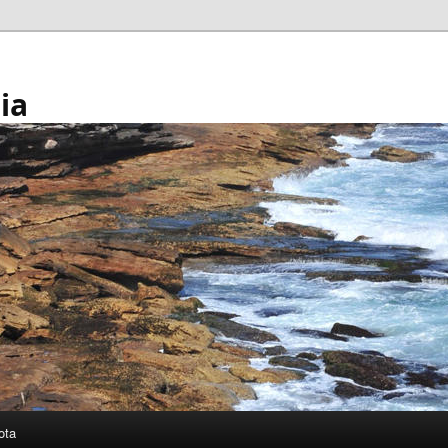
ia
ota