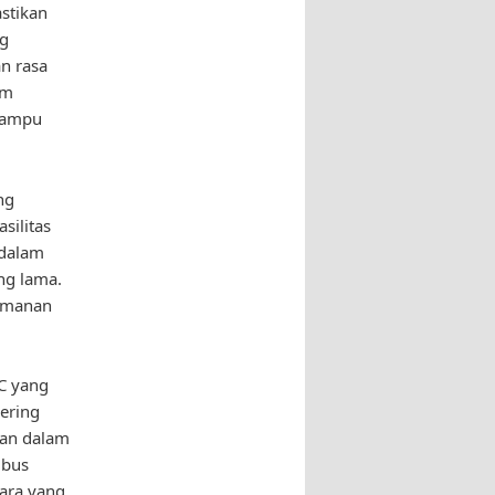
stikan
ng
n rasa
em
-lampu
ng
silitas
 dalam
ng lama.
yamanan
AC yang
sering
man dalam
 bus
dara yang