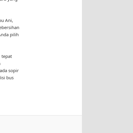
bu Ani,
ebersihan
nda pilih
 tepat
m
ada sopir
isi bus