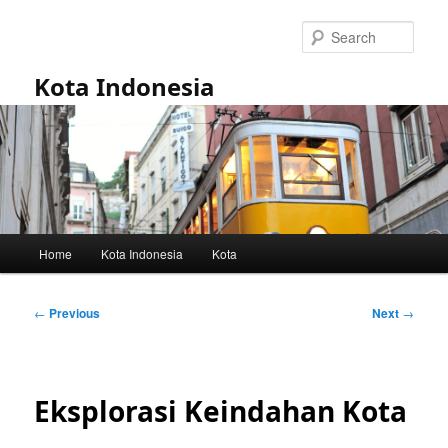
Skip
to
Sear
primary
content
Kota Indonesia
Main
Home
Kota Indonesia
Kota
menu
Post
←
Previous
Next
→
navigation
Eksplorasi Keindahan Kota