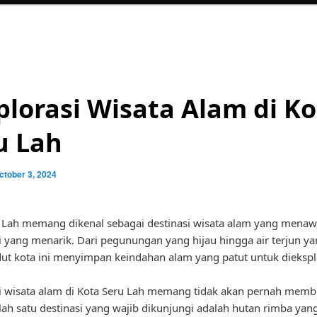
plorasi Wisata Alam di Ko
u Lah
ctober 3, 2024
 Lah memang dikenal sebagai destinasi wisata alam yang mena
i yang menarik. Dari pegunungan yang hijau hingga air terjun ya
dut kota ini menyimpan keindahan alam yang patut untuk diekspl
i wisata alam di Kota Seru Lah memang tidak akan pernah memb
lah satu destinasi yang wajib dikunjungi adalah hutan rimba yan