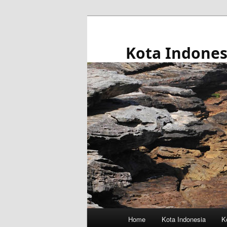
Skip
to
primary
Kota Indones
content
Main
Home
Kota Indonesia
K
menu