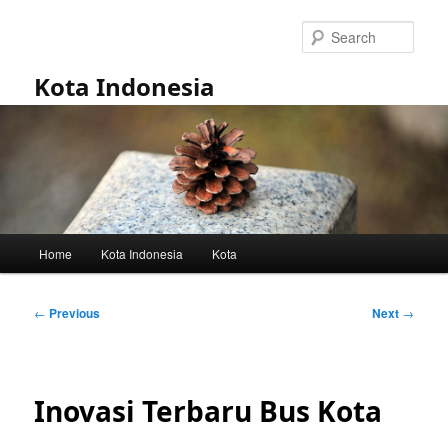
Skip
to
Sear
primary
content
Kota Indonesia
Main
Home
Kota Indonesia
Kota
menu
Post
←
Previous
Next
→
navigation
Inovasi Terbaru Bus Kota