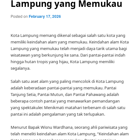
Lampung yang Memukau
Posted on
February 17, 2026
Kota Lampung memang dikenal sebagai salah satu kota yang
memiliki keindahan alam yang memukau. Keindahan alam Kota
Lampung yang memukau telah menjadi daya tarik utama bagi
wisatawan yang berkunjung ke sana. Dari pantai-pantai indah
hingga hutan tropis yang hijau, Kota Lampung memiliki
segalanya.
Salah satu aset alam yang paling mencolok di Kota Lampung
adalah keberadaan pantai-pantai yang memukau. Pantai
Tanjung Setia, Pantai Mutun, dan Pantai Pahawang adalah
beberapa contoh pantai yang menawarkan pemandangan
yang spektakuler. Menikmati matahari terbenam di salah satu
pantai ini adalah pengalaman yang tak terlupakan.
Menurut Bapak Wisnu Wardhana, seorang ahli pariwisata yang
telah meneliti keindahan alam Kota Lampung, “Keindahan alam