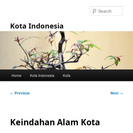
Skip
to
Sear
primary
content
Kota Indonesia
Main
Home
Kota Indonesia
Kota
menu
Post
←
Previous
Next
→
navigation
Keindahan Alam Kota