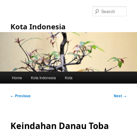
Skip
to
Sear
primary
content
Kota Indonesia
Main
Home
Kota Indonesia
Kota
menu
Post
←
Previous
Next
→
navigation
Keindahan Danau Toba