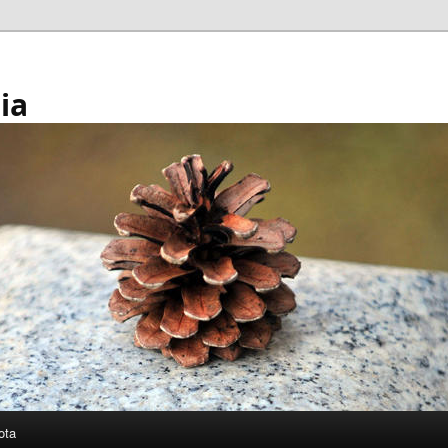
ia
ota