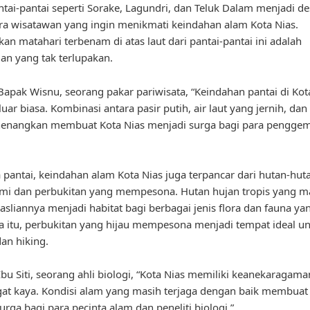
antai-pantai seperti Sorake, Lagundri, dan Teluk Dalam menjadi de
ara wisatawan yang ingin menikmati keindahan alam Kota Nias.
an matahari terbenam di atas laut dari pantai-pantai ini adalah
n yang tak terlupakan.
apak Wisnu, seorang pakar pariwisata, “Keindahan pantai di Kot
ar biasa. Kombinasi antara pasir putih, air laut yang jernih, da
enangkan membuat Kota Nias menjadi surga bagi para pengge
 pantai, keindahan alam Kota Nias juga terpancar dari hutan-hut
mi dan perbukitan yang mempesona. Hutan hujan tropis yang m
easliannya menjadi habitat bagi berbagai jenis flora dan fauna ya
 itu, perbukitan yang hijau mempesona menjadi tempat ideal u
dan hiking.
bu Siti, seorang ahli biologi, “Kota Nias memiliki keanekaragama
at kaya. Kondisi alam yang masih terjaga dengan baik membuat 
urga bagi para pecinta alam dan peneliti biologi.”