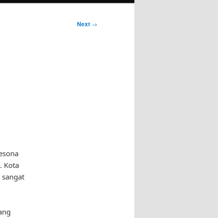
Next
→
Pesona
 Kota
g sangat
yang