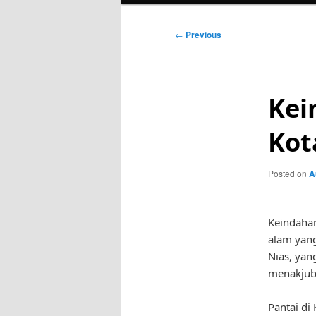
Post
←
Previous
navigation
Kei
Kot
Posted on
A
Keindahan
alam yan
Nias, yan
menakjub
Pantai di