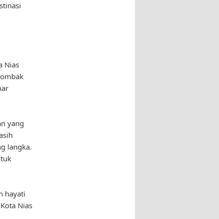
stinasi
a Nias
n ombak
mar
an yang
asih
ng langka.
ntuk
n hayati
Kota Nias