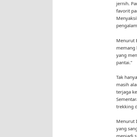
jernih. P
favorit p
Menyaksik
pengalama
Menurut B
memang lu
yang men
pantai.”
Tak hanya
masih ala
terjaga k
Sementara
trekking 
Menurut I
yang sang
menjadi s