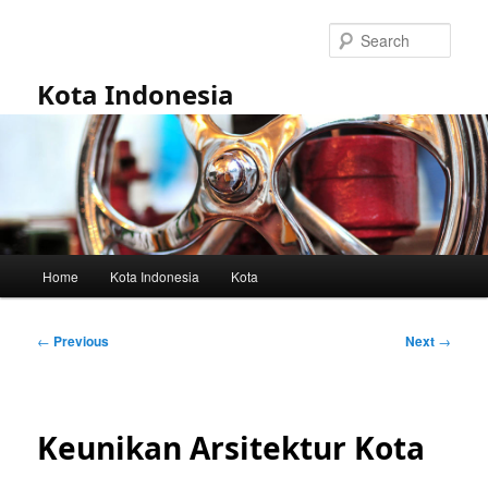
Skip
to
Sear
primary
content
Kota Indonesia
Main
Home
Kota Indonesia
Kota
menu
Post
←
Previous
Next
→
navigation
Keunikan Arsitektur Kota