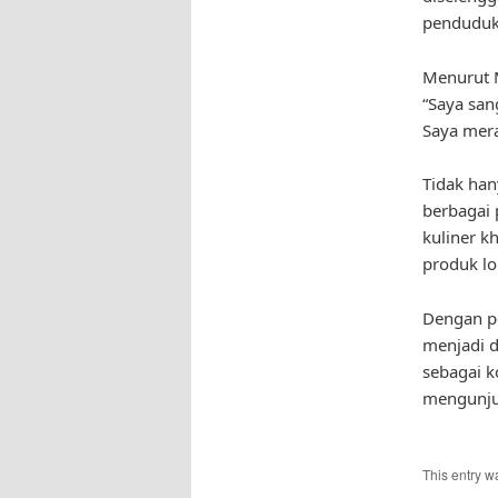
penduduk
Menurut 
“Saya san
Saya mera
Tidak han
berbagai 
kuliner k
produk lo
Dengan po
menjadi d
sebagai k
mengunjun
This entry w