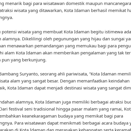
ang menarik bagi para wisatawan domestik maupun mancanegar
traksi wisata yang ditawarkan, Kota Idaman berhasil memikat ha
ngnya.
u potensi wisata yang membuat Kota Idaman begitu istimewa ada
 alamnya. Dikelilingi oleh pegunungan yang hijau dan sungai yan
man menawarkan pemandangan yang memukau bagi para pengu
ahi alam Kota Idaman akan memberikan pengalaman yang tak te
a pun yang berkunjung.
ambang Suryanto, seorang ahli pariwisata, “Kota Idaman memili
isata alam yang sangat besar. Dengan memanfaatkan keindahan
ik, Kota Idaman dapat menjadi destinasi wisata yang sangat dimi
indahan alamnya, Kota Idaman juga memiliki berbagai atraksi b
Dari festival seni tradisional hingga pasar malam yang ramai, K
mbahkan keanekaragaman budaya yang memikat bagi para
gnya. Para wisatawan dapat menikmati berbagai acara budaya 
garakan di Kota Idaman dan merasakan kehangatan serta kerama