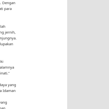
a. Dengan
ti para
lah
g jernih,
njungnya.
rlupakan
ki
 alamnya
nati.”
udaya yang
ota Idaman
yang
han