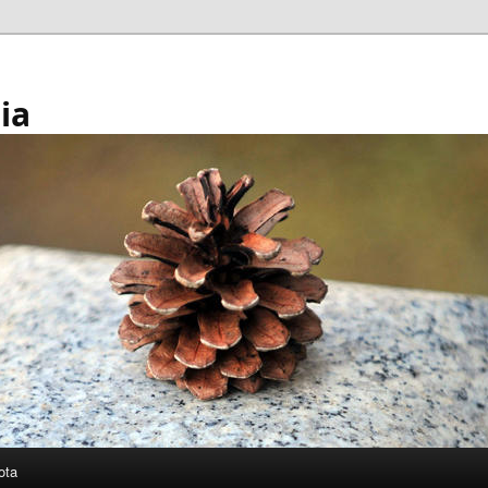
ia
ota