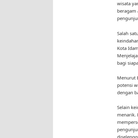
wisata y
beragam a
pengunju
Salah sat
keindahan
Kota Ida
Menjelaj
bagi siap
Menurut B
potensi w
dengan ba
Selain ke
menarik. 
memperse
pengunjun
diseleng