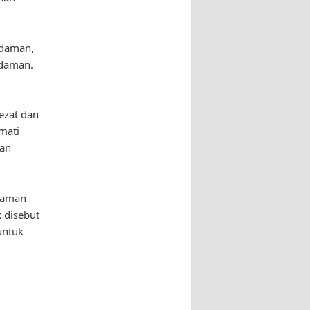
Idaman,
Idaman.
ezat dan
mati
kan
Idaman
 disebut
untuk