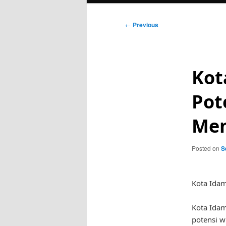
Post
←
Previous
navigation
Kot
Pot
Men
Posted on
S
Kota Ida
Kota Idam
potensi w