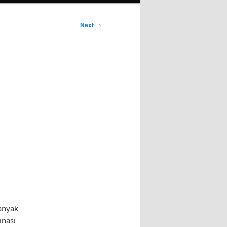
Next
→
anyak
inasi