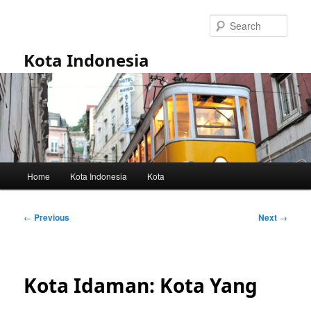
Skip
to
Sear
primary
content
Kota Indonesia
Main
Home
Kota Indonesia
Kota
menu
Post
←
Previous
Next
→
navigation
Kota Idaman: Kota Yang