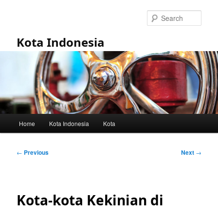
Skip
to
Sear
primary
content
Kota Indonesia
Main
Home
Kota Indonesia
Kota
menu
Post
←
Previous
Next
→
navigation
Kota-kota Kekinian di