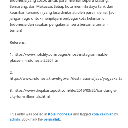
Indonesia yang cocok untuk para milenial, seperti Malang,
Semarang, dan Makassar. Setiap kota memiliki daya tarik dan
keunikan tersendiri yang bisa dinikmati oleh para milenial. Jadi,
jangan ragu untuk menjelajahi berbagai kota kekinian di
Indonesia dan rasakan pengalaman seru bersama teman-
teman!
Referensi:
1. https://www.holidify.com/pages/most-instagrammable-
places-in-indonesia-2520.html
2.
https://www.indonesia.travel/gb/en/destinations/java/yogyakarta
3. https://www.thejakartapost.com/life/2019/03/26/bandung-a-
city-for-millennials.html
This entry was posted in
Kota Indonesia
and tagged
kota kekinian
by
admin
. Bookmark the
permalink
.