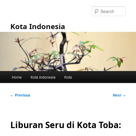
Skip
to
Sear
primary
content
Kota Indonesia
Main
Home
Kota Indonesia
Kota
menu
Post
←
Previous
Next
→
navigation
Liburan Seru di Kota Toba: