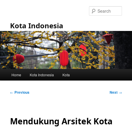
Skip
to
Sear
primary
content
Kota Indonesia
Main
Home
Kota Indonesia
Kota
menu
Post
←
Previous
Next
→
navigation
Mendukung Arsitek Kota