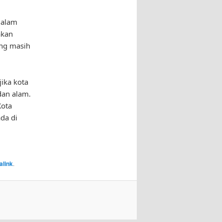
 alam
akan
ang masih
jika kota
dan alam.
Kota
da di
alink
.