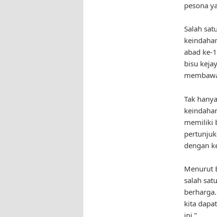
pesona ya
Salah sat
keindahan
abad ke-1
bisu kejay
membawa 
Tak hanya
keindahan 
memiliki 
pertunjuk
dengan ke
Menurut 
salah sat
berharga.
kita dapa
ini.”