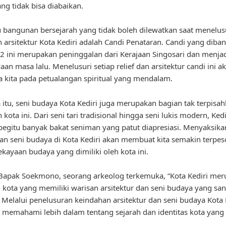
ng tidak bisa diabaikan.
u bangunan bersejarah yang tidak boleh dilewatkan saat menelus
 arsitektur Kota Kediri adalah Candi Penataran. Candi yang dib
2 ini merupakan peninggalan dari Kerajaan Singosari dan menjad
aan masa lalu. Menelusuri setiap relief dan arsitektur candi ini a
kita pada petualangan spiritual yang mendalam.
 itu, seni budaya Kota Kediri juga merupakan bagian tak terpisah
kota ini. Dari seni tari tradisional hingga seni lukis modern, Kedi
begitu banyak bakat seniman yang patut diapresiasi. Menyaksika
an seni budaya di Kota Kediri akan membuat kita semakin terpe
kayaan budaya yang dimiliki oleh kota ini.
Bapak Soekmono, seorang arkeolog terkemuka, “Kota Kediri me
u kota yang memiliki warisan arsitektur dan seni budaya yang sa
 Melalui penelusuran keindahan arsitektur dan seni budaya Kota K
t memahami lebih dalam tentang sejarah dan identitas kota yang 