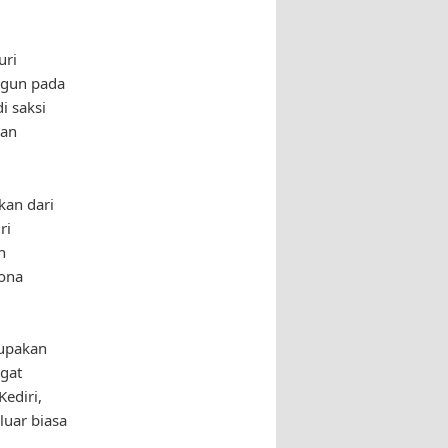
uri
angun pada
i saksi
kan
kan dari
ri
n
sona
rupakan
ngat
ediri,
luar biasa