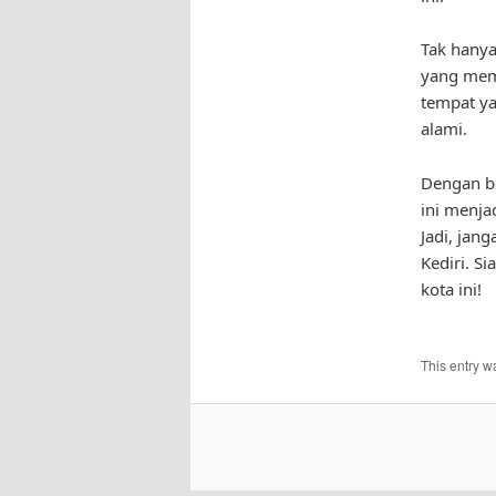
Tak hanya
yang memu
tempat y
alami.
Dengan be
ini menja
Jadi, jan
Kediri. S
kota ini!
This entry w