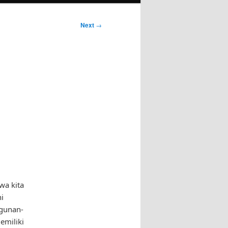
Next
→
wa kita
i
ngunan-
emiliki