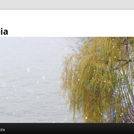
ia
ota