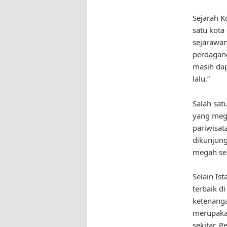
Sejarah K
satu kota
sejarawan
perdagang
masih dap
lalu.”
Salah sat
yang mega
pariwisat
dikunjung
megah ser
Selain Is
terbaik d
ketenanga
merupaka
sekitar. 