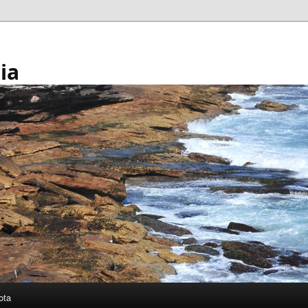
ia
ota