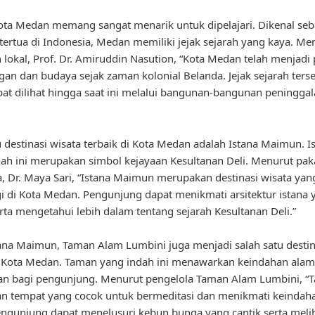
ota Medan memang sangat menarik untuk dipelajari. Dikenal seb
 tertua di Indonesia, Medan memiliki jejak sejarah yang kaya. Me
 lokal, Prof. Dr. Amiruddin Nasution, “Kota Medan telah menjadi 
an dan budaya sejak zaman kolonial Belanda. Jejak sejarah ters
at dilihat hingga saat ini melalui bangunan-bangunan peningga
u destinasi wisata terbaik di Kota Medan adalah Istana Maimun. I
h ini merupakan simbol kejayaan Kesultanan Deli. Menurut pak
a, Dr. Maya Sari, “Istana Maimun merupakan destinasi wisata yan
i di Kota Medan. Pengunjung dapat menikmati arsitektur istana 
ta mengetahui lebih dalam tentang sejarah Kesultanan Deli.”
tana Maimun, Taman Alam Lumbini juga menjadi salah satu destin
i Kota Medan. Taman yang indah ini menawarkan keindahan alam
n bagi pengunjung. Menurut pengelola Taman Alam Lumbini, “T
n tempat yang cocok untuk bermeditasi dan menikmati keindah
Pengunjung dapat menelusuri kebun bunga yang cantik serta melih