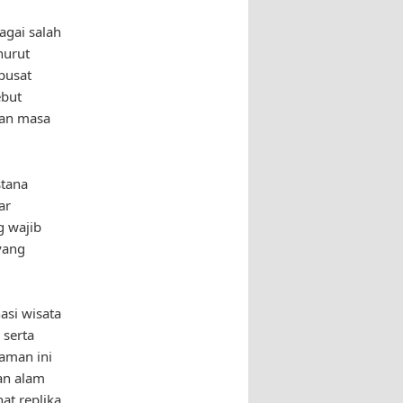
agai salah
nurut
pusat
ebut
lan masa
stana
ar
g wajib
yang
asi wisata
 serta
aman ini
an alam
at replika