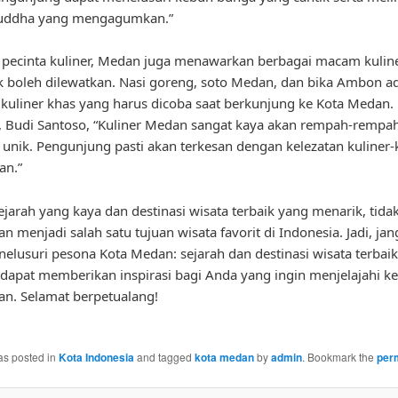
uddha yang mengagumkan.”
 pecinta kuliner, Medan juga menawarkan berbagai macam kuline
k boleh dilewatkan. Nasi goreng, soto Medan, dan bika Ambon a
kuliner khas yang harus dicoba saat berkunjung ke Kota Medan.
l, Budi Santoso, “Kuliner Medan sangat kaya akan rempah-rempah
 unik. Pengunjung pasti akan terkesan dengan kelezatan kuliner-
an.”
jarah yang kaya dan destinasi wisata terbaik yang menarik, tida
n menjadi salah satu tujuan wisata favorit di Indonesia. Jadi, ja
elusuri pesona Kota Medan: sejarah dan destinasi wisata terbai
ni dapat memberikan inspirasi bagi Anda yang ingin menjelajahi k
n. Selamat berpetualang!
as posted in
Kota Indonesia
and tagged
kota medan
by
admin
. Bookmark the
per