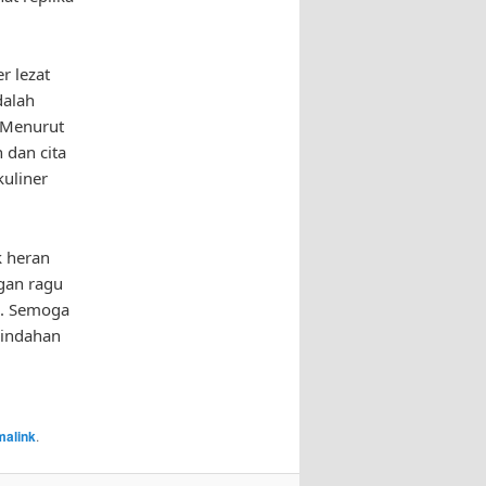
r lezat
dalah
 Menurut
 dan cita
kuliner
k heran
ngan ragu
k. Semoga
eindahan
malink
.