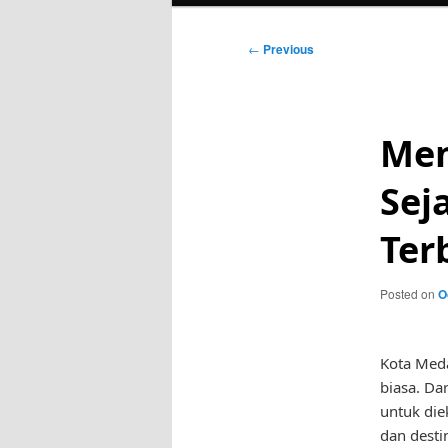
Post
←
Previous
navigation
Men
Sej
Ter
Posted on
O
Kota Meda
biasa. Da
untuk die
dan destin