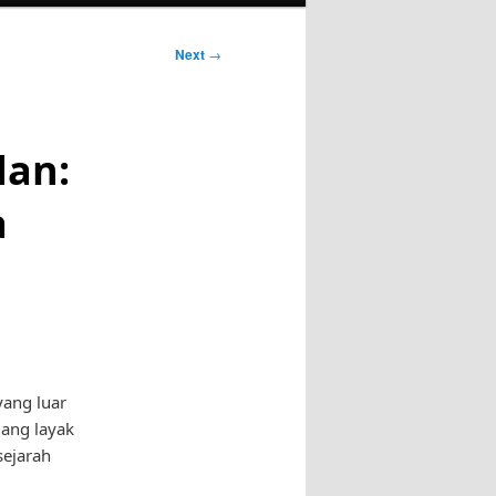
Next
→
dan:
a
yang luar
mang layak
sejarah