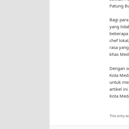
Patung B
Bagi para
yang tida
beberapa 
chef loka
rasa yang
khas Med
Dengan se
Kota Meda
untuk men
artikel i
Kota Meda
This entry w