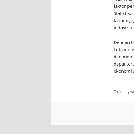
faktor pe
Statistik
tahunnya
industri-i
Dengan be
kota indu
dan membe
dapat te
ekonomi 
This entry w