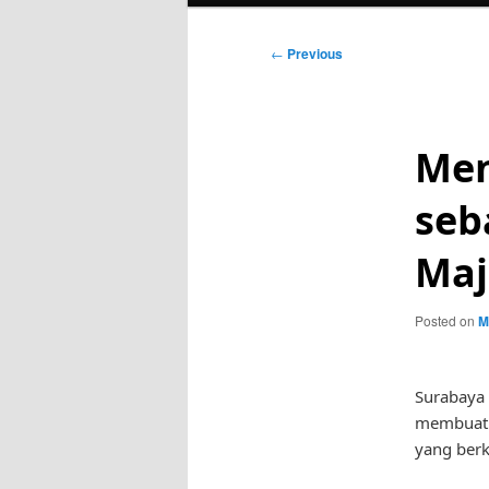
Post
←
Previous
navigation
Men
seb
Maj
Posted on
M
Surabaya 
membuat k
yang berk