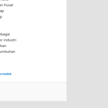
an Pusat
iap
gi
ebagai
r industri
pkan
rtumbuhan
ermalink
.