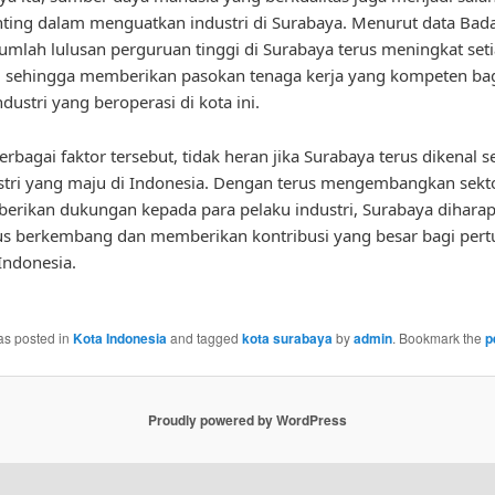
nting dalam menguatkan industri di Surabaya. Menurut data Bad
, jumlah lulusan perguruan tinggi di Surabaya terus meningkat set
, sehingga memberikan pasokan tenaga kerja yang kompeten ba
ndustri yang beroperasi di kota ini.
rbagai faktor tersebut, tidak heran jika Surabaya terus dikenal s
stri yang maju di Indonesia. Dengan terus mengembangkan sekto
rikan dukungan kepada para pelaku industri, Surabaya dihara
rus berkembang dan memberikan kontribusi yang besar bagi pe
Indonesia.
as posted in
Kota Indonesia
and tagged
kota surabaya
by
admin
. Bookmark the
p
Proudly powered by WordPress