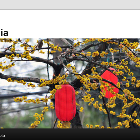
ia
ota