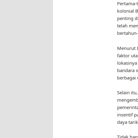
Pertama-t
kolonial 
penting d
telah men
bertahun-
Menurut D
faktor ut
lokasinya
bandara i
berbagai 
Selain it
mengemban
pemerinta
insentif p
daya tari
Tidak han