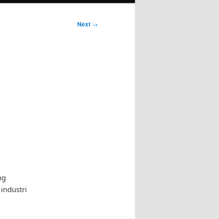
Next
→
ng
industri