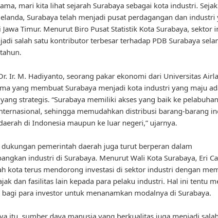
ama, mari kita lihat sejarah Surabaya sebagai kota industri. Sej
Belanda, Surabaya telah menjadi pusat perdagangan dan industri
i Jawa Timur. Menurut Biro Pusat Statistik Kota Surabaya, sektor i
jadi salah satu kontributor terbesar terhadap PDB Surabaya sel
tahun.
r. Ir. M. Hadiyanto, seorang pakar ekonomi dari Universitas Airl
ama yang membuat Surabaya menjadi kota industri yang maju ad
 yang strategis. “Surabaya memiliki akses yang baik ke pelabuha
nternasional, sehingga memudahkan distribusi barang-barang ind
daerah di Indonesia maupun ke luar negeri,” ujarnya.
u, dukungan pemerintah daerah juga turut berperan dalam
gkan industri di Surabaya. Menurut Wali Kota Surabaya, Eri Ca
h kota terus mendorong investasi di sektor industri dengan me
ajak dan fasilitas lain kepada para pelaku industri. Hal ini tentu m
k bagi para investor untuk menanamkan modalnya di Surabaya.
ya itu, sumber daya manusia yang berkualitas juga menjadi salah