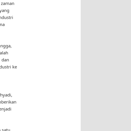
ak zaman
 yang
ndustri
ama
angga,
alah
n dan
ustri ke
hyadi,
mberikan
enjadi
 satu