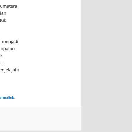
 Sumatera
ian
tuk
i menjadi
empatan
uk
at
njelajahi
ermalink
.