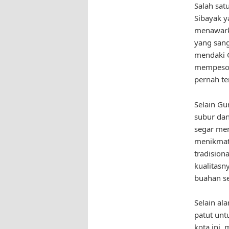
Salah sat
Sibayak y
menawark
yang sang
mendaki 
mempesona
pernah te
Selain Gu
subur dan
segar men
menikmati
tradisiona
kualitasn
buahan se
Selain al
patut untu
kota ini,