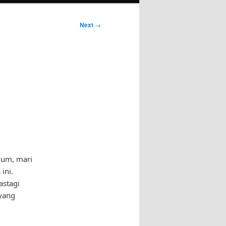
Next
→
lum, mari
ini.
astagi
yang