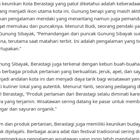
u keunikan Kota Berastagi yang patut diketahui adalah keberad
ang menjadi ikon utama kota ini. Gunung berapi yang masih aktif
an pengalaman mendaki yang menantang namun juga pemand
at memukau dari puncaknya. Menurut Budi, seorang pendaki ya
Gunung Sibayak, “Pemandangan dari puncak Gunung Sibayak s
, terutama saat matahari terbit. Ini adalah pengalaman yang t
rlupakan.”
nung Sibayak, Berastagi juga terkenal dengan kebun buah-buah
 berbagai produk pertanian yang berkualitas. Jeruk, apel, dan sa
jadi andalan kota ini dan menjadi daya tarik bagi wisatawan yan
 kuliner lokal yang autentik. Menurut Yanti, seorang pedagang d
l Berastagi, “Produk pertanian dari Berastagi selalu diminati kar
ya yang terjamin. Wisatawan sering datang ke pasar untuk memb
gar dan sayuran organik.”
am dan produk pertanian, Berastagi juga memiliki keunikan buda
k dijelajahi. Berbagai acara adat dan festival tradisional sering d
 memperkaya pengalaman wisatawan yang ingin lebih mendalami