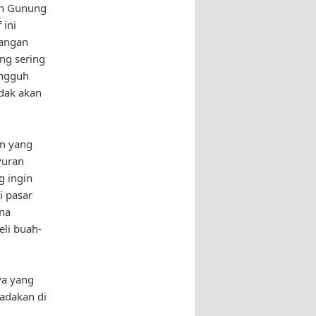
aan Gunung
 ini
angan
ng sering
ungguh
idak akan
an yang
yuran
g ingin
i pasar
ena
eli buah-
ya yang
iadakan di