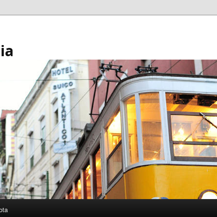
ia
ota