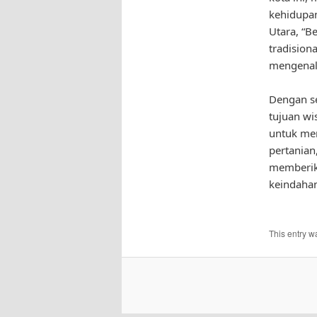
kehidupan
Utara, “B
tradision
mengenal 
Dengan se
tujuan wi
untuk men
pertanian
memberika
keindahan
This entry w