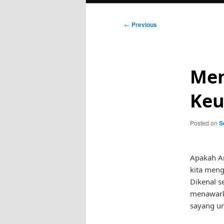
Post
←
Previous
navigation
Men
Keu
Posted on
S
Apakah An
kita meng
Dikenal s
menawark
sayang un