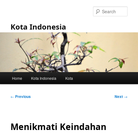
Skip
to
Sear
primary
content
Kota Indonesia
Main
Home
Kota Indonesia
Kota
menu
Post
←
Previous
Next
→
navigation
Menikmati Keindahan