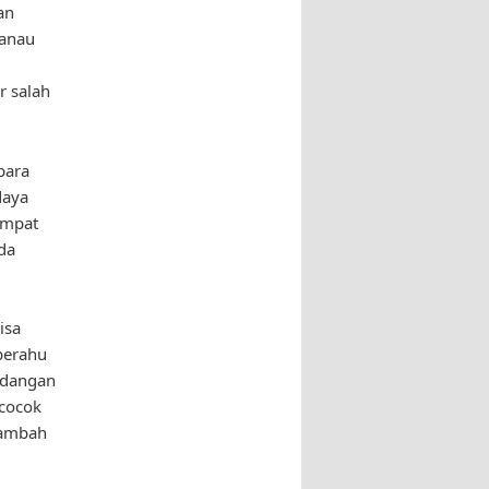
an
danau
r salah
para
daya
empat
da
isa
perahu
ndangan
cocok
tambah