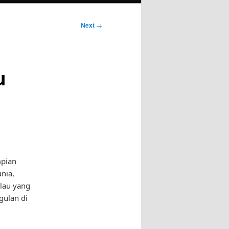
Next
→
u
mpian
nia,
ulau yang
gulan di