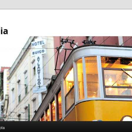
ia
ota