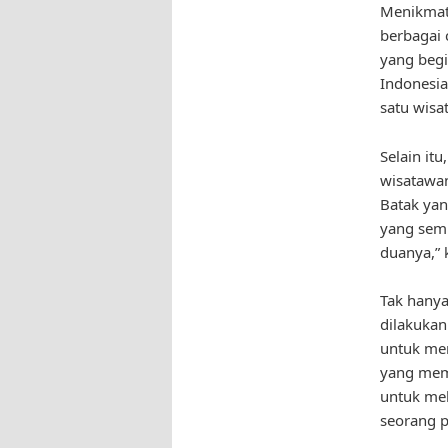
Menikmati
berbagai 
yang beg
Indonesia
satu wis
Selain it
wisatawa
Batak yan
yang sem
duanya,” 
Tak hanya
dilakukan
untuk men
yang mem
untuk mel
seorang p