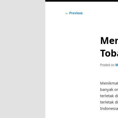
Post
←
Previous
navigation
Men
Tob
Posted on
M
Menikmat
banyak or
terletak 
terletak 
Indonesia