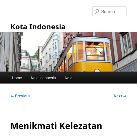
Skip
to
Sear
primary
content
Kota Indonesia
Main
Home
Kota Indonesia
Kota
menu
Post
←
Previous
Next
→
navigation
Menikmati Kelezatan