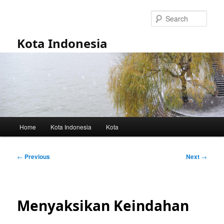
Skip
to
Sear
primary
content
Kota Indonesia
Main
Home
Kota Indonesia
Kota
menu
Post
←
Previous
Next
→
navigation
Menyaksikan Keindahan