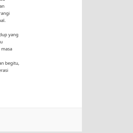
ian
rangi
al.
idup yang
du
i masa
an begitu,
rasi