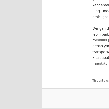
kendaraan
Lingkunga
emisi gas
Dengan d
lebih bai
memiliki 
depan yan
transport
kita dapa
mendatan
This entry w