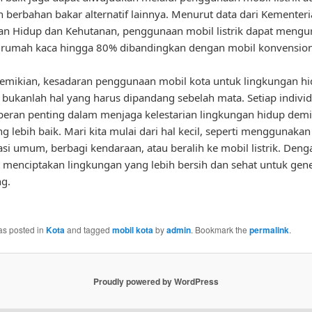
 berbahan bakar alternatif lainnya. Menurut data dari Kementer
n Hidup dan Kehutanan, penggunaan mobil listrik dapat mengu
 rumah kaca hingga 80% dibandingkan dengan mobil konvension
emikian, kesadaran penggunaan mobil kota untuk lingkungan h
k bukanlah hal yang harus dipandang sebelah mata. Setiap indivi
peran penting dalam menjaga kelestarian lingkungan hidup dem
g lebih baik. Mari kita mulai dari hal kecil, seperti menggunakan
asi umum, berbagi kendaraan, atau beralih ke mobil listrik. Deng
t menciptakan lingkungan yang lebih bersih dan sehat untuk gene
g.
as posted in
Kota
and tagged
mobil kota
by
admin
. Bookmark the
permalink
.
Proudly powered by WordPress