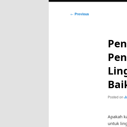
Post
←
Previous
navigation
Pen
Pen
Lin
Bai
Posted on
J
Apakah k
untuk lin