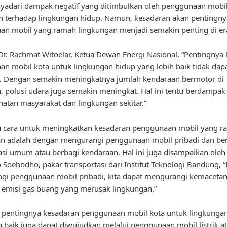
yadari dampak negatif yang ditimbulkan oleh penggunaan mobil
n terhadap lingkungan hidup. Namun, kesadaran akan pentingny
n mobil yang ramah lingkungan menjadi semakin penting di era
r. Rachmat Witoelar, Ketua Dewan Energi Nasional, “Pentingnya
n mobil kota untuk lingkungan hidup yang lebih baik tidak dap
n. Dengan semakin meningkatnya jumlah kendaraan bermotor di
, polusi udara juga semakin meningkat. Hal ini tentu berdampak
hatan masyarakat dan lingkungan sekitar.”
tu cara untuk meningkatkan kesadaran penggunaan mobil yang 
n adalah dengan mengurangi penggunaan mobil pribadi dan ber
asi umum atau berbagi kendaraan. Hal ini juga disampaikan oleh 
to Soehodho, pakar transportasi dari Institut Teknologi Bandung,
i penggunaan mobil pribadi, kita dapat mengurangi kemacetan 
n emisi gas buang yang merusak lingkungan.”
u, pentingnya kesadaran penggunaan mobil kota untuk lingkunga
h baik juga dapat diwujudkan melalui penggunaan mobil listrik a