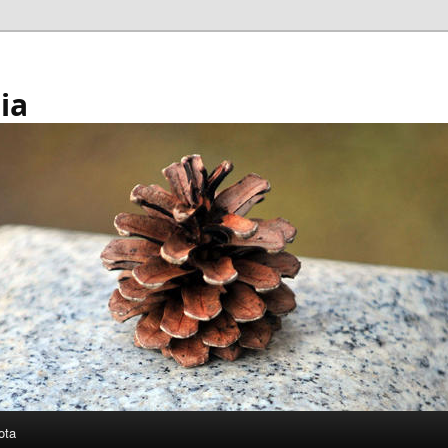
ia
ota