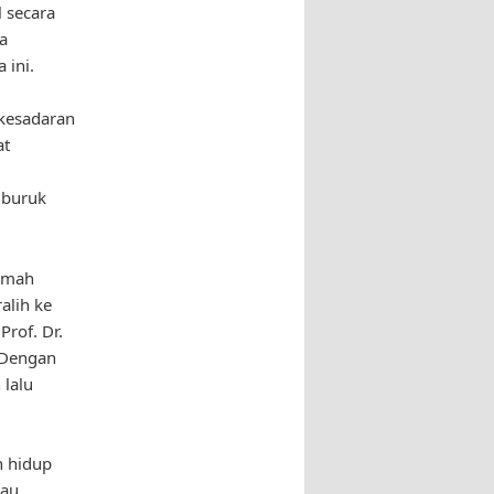
 secara
a
 ini.
 kesadaran
at
 buruk
ramah
alih ke
Prof. Dr.
 “Dengan
lalu
n hidup
tau