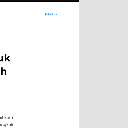
Next
→
uk
ih
l kota
ingkali