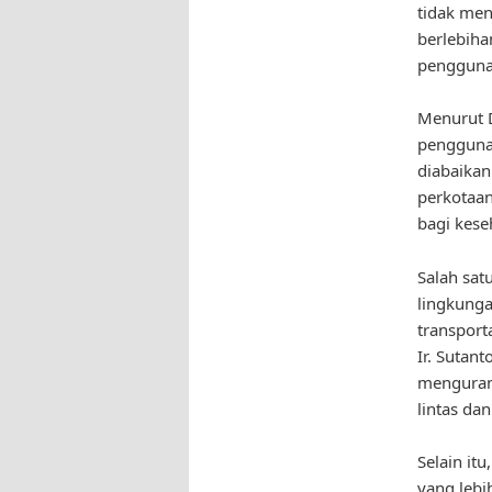
tidak men
berlebiha
penggunaa
Menurut D
penggunaa
diabaika
perkotaan
bagi kese
Salah sa
lingkunga
transport
Ir. Sutan
mengurang
lintas da
Selain it
yang lebi