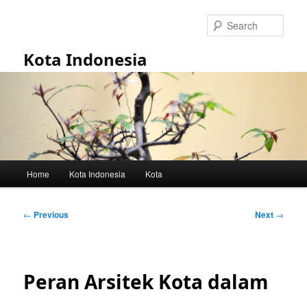
Skip
to
Sear
primary
content
Kota Indonesia
Main
Home
Kota Indonesia
Kota
menu
Post
←
Previous
Next
→
navigation
Peran Arsitek Kota dalam