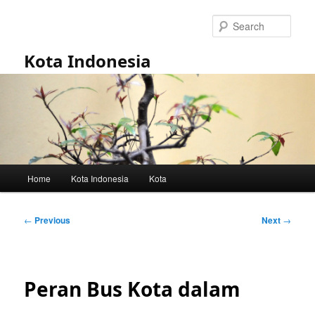
Skip
to
Sear
primary
content
Kota Indonesia
Main
Home
Kota Indonesia
Kota
menu
Post
←
Previous
Next
→
navigation
Peran Bus Kota dalam