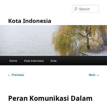
Skip
to
Sear
primary
content
Kota Indonesia
Main
Home
Kota Indonesia
Kota
menu
Post
←
Previous
Next
→
navigation
Peran Komunikasi Dalam