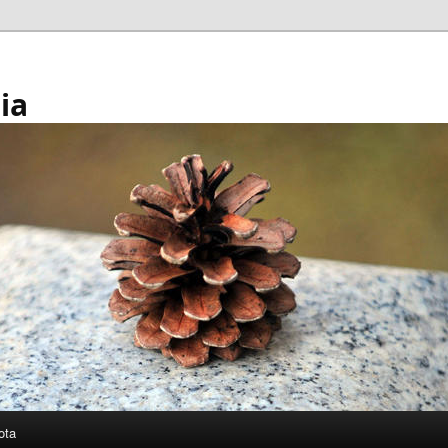
ia
ota