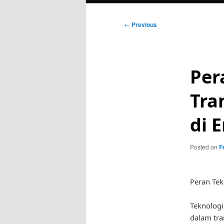
Post
←
Previous
navigation
Per
Tra
di E
Posted on
F
Peran Tek
Teknologi
dalam tra