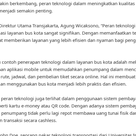
kin berkembang, peran teknologi dalam meningkatkan kualitas
menjadi semakin penting.
irektur Utama Transjakarta, Agung Wicaksono, “Peran teknolog
asi layanan bus kota sangat signifikan. Dengan memanfaatkan te
t memberikan layanan yang lebih efisien dan nyaman bagi pen
u contoh penerapan teknologi dalam layanan bus kota adalah mel
an aplikasi mobile untuk memudahkan penumpang dalam menc
 rute, jadwal, dan pembelian tiket secara online. Hal ini membuat
n menggunakan bus kota menjadi lebih praktis dan efisien.
u, peran teknologi juga terlihat dalam penggunaan sistem pemba
eperti kartu e-money atau QR code. Dengan adanya sistem pemba
ni, penumpang tidak perlu lagi repot membawa uang tunai fisik da
 transaksi secara cashless.
ohn Doe, seorang pakar teknologi transportasi dari Universitas I