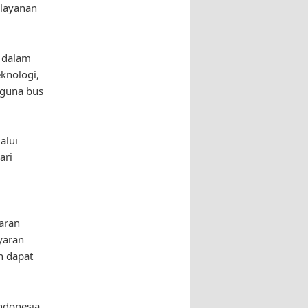
 layanan
i dalam
knologi,
gguna bus
alui
ari
yaran
yaran
n dapat
ndonesia,