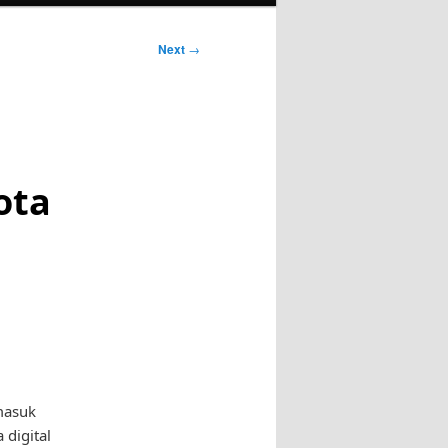
Next
→
ota
rmasuk
 digital