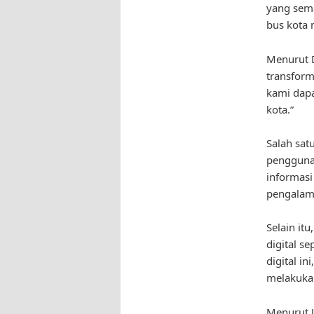
yang sema
bus kota 
Menurut D
transform
kami dapa
kota.”
Salah sat
pengguna
informasi
pengalama
Selain it
digital s
digital i
melakukan
Menurut J