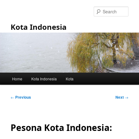
Skip
to
Sear
primary
content
Kota Indonesia
Main
Home
Kota Indonesia
Kota
menu
Post
←
Previous
Next
→
navigation
Pesona Kota Indonesia: