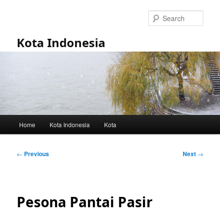
Skip
to
Sear
primary
content
Kota Indonesia
Main
Home
Kota Indonesia
Kota
menu
Post
←
Previous
Next
→
navigation
Pesona Pantai Pasir