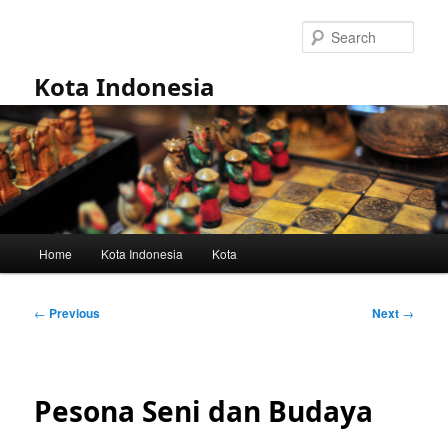
Skip
to
Sear
primary
content
Kota Indonesia
Main
Home
Kota Indonesia
Kota
menu
Post
←
Previous
Next
→
navigation
Pesona Seni dan Budaya