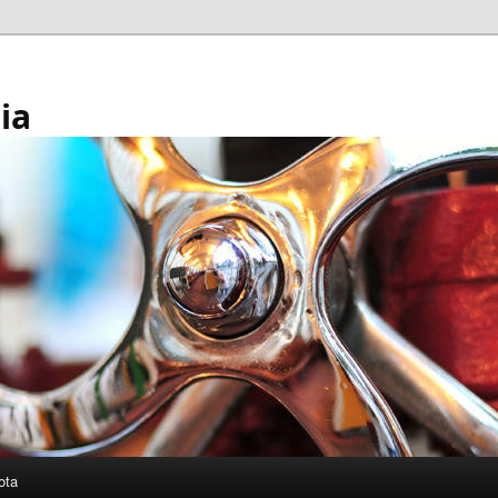
ia
ota