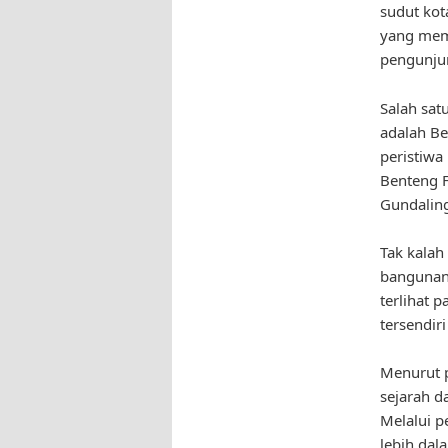
sudut kot
yang mem
pengunju
Salah sat
adalah Be
peristiwa 
Benteng F
Gundalin
Tak kalah
bangunan 
terlihat 
tersendir
Menurut p
sejarah d
Melalui p
lebih dal