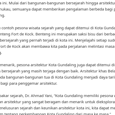
a ini. Mulai dari bangunan-bangunan bersejarah hingga arsitekt
ukau, semuanya dapat memberikan pengalaman berbeda bagi 
ng.
u contoh pesona wisata sejarah yang dapat ditemui di Kota Gunda
nteng Fort de Kock. Benteng ini merupakan saksi bisu dari berba
bersejarah yang pernah terjadi di kota ini. Menjelajahi setiap sud
ort de Kock akan membawa kita pada perjalanan melintasi masa 
g.
 menarik, pesona arsitektur Kota Gundaling juga dapat ditemui d
bersejarah yang masih terjaga dengan baik. Arsitektur khas Be
pada bangunan-bangunan tua di Kota Gundaling menjadi daya tari
i bagi para penggemar arsitektur.
akar sejarah, Dr. Ahmad Yani, “Kota Gundaling memiliki pesona 
an arsitektur yang sangat beragam dan menarik untuk dieksploras
enelusuran sejarah dan keunikan arsitektur kota ini, kita dapat
am tentang perkembangan Kota Gundaling dari masa ke masa.”