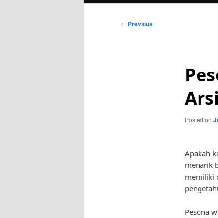
Post
←
Previous
navigation
Pes
Ars
Posted on
J
Apakah ka
menarik b
memiliki 
pengetahu
Pesona wi