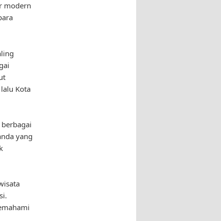
ur modern
para
ling
gai
ut
lalu Kota
i berbagai
landa yang
k
wisata
i.
 memahami