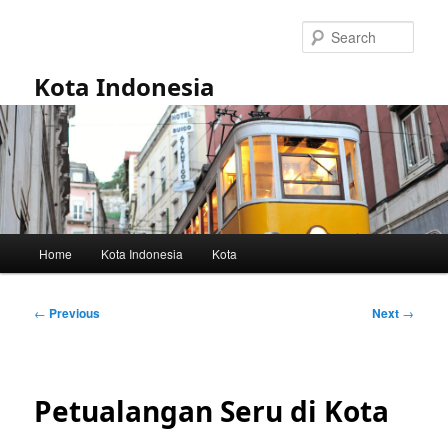
Skip
to
Sear
primary
content
Kota Indonesia
Main
Home
Kota Indonesia
Kota
menu
Post
←
Previous
Next
→
navigation
Petualangan Seru di Kota