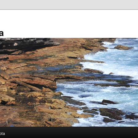
a
ota