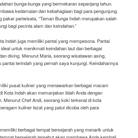
indahan bunga-bunga yang bermekaran sepanjang tahun.
embawa kedamaian dan kebahagiaan bagi para pengunjung.
g pakar pariwisata, “Taman Bunga Indah merupakan salah
ungi bagi pecinta alam dan keindahan.”
ta Indah juga memiliki pantai yang mempesona. Pantai
deal untuk menikmati keindahan laut dan berbagai
ng dan diving. Menurut Maria, seorang wisatawan asing,
tu pantai terindah yang pernah saya kunjungi. Keindahannya
emiliki pusat kuliner yang menawarkan berbagai macam
r di Kota Indah akan memanjakan lidah Anda dengan
. Menurut Chef Andi, seorang koki terkenal di kota
 beragam kuliner lezat yang patut dicoba oleh para
a memiliki berbagai tempat bersejarah yang menarik untuk
at-tempat bersejarah tersebut akan membawa Anda kembali