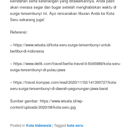
keindahan serta ketenangan yang ditawarkannya. Anda pasti
akan merasa segar dan bugar setelah menghabiskan waktu di
surga tersembunyi ini. Ayo rencanakan liburan Anda ke Kota
Seru sekarang juga!
Referensi:
– https://www.wisata.id/kota-seru-surga-tersembunyi-untuk-
berlibur-di-indonesia
– https://www.detik.com/travel/berita-travel/d-5045989/kota-seru-
surga-tersembunyi-di-pulau-jawa
– https://travel.kompas.com/read/2020/11/02/141300727/kota-
seru-surga-tersembunyi-di-daerah-pegunungan-jawa-barat
Sumber gambar: https://www.wisata.id/wp-
content/uploads/2020/08/kota-seru.jpg
Posted in
Kota Indonesia
|
Tagged
kota seru