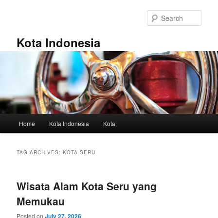
Skip
Skip
to
to
Sear
primary
secondary
content
content
Kota Indonesia
Main
Home
Kota Indonesia
Kota
menu
TAG ARCHIVES:
KOTA SERU
Wisata Alam Kota Seru yang
Memukau
Posted on
July 27, 2026