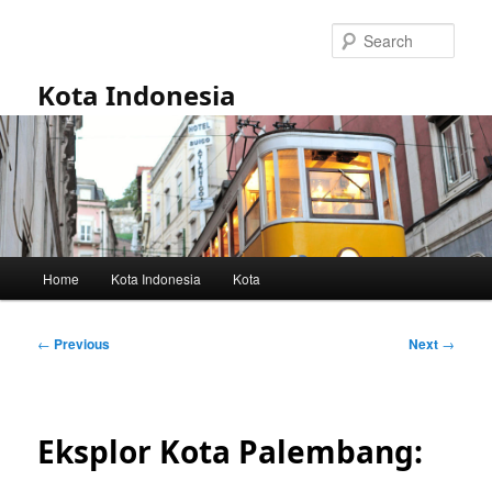
Skip
to
Sear
primary
content
Kota Indonesia
Main
Home
Kota Indonesia
Kota
menu
Post
←
Previous
Next
→
navigation
Eksplor Kota Palembang: