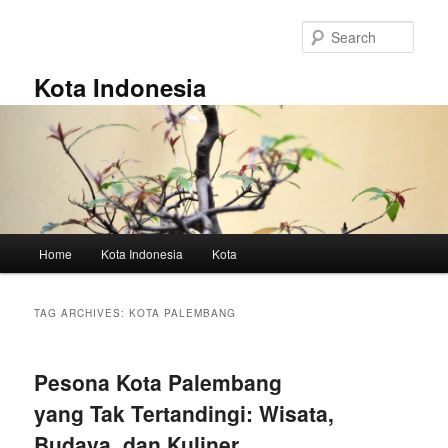
Skip
Skip
to
to
Sear
primary
secondary
content
content
Kota Indonesia
Main
Home
Kota Indonesia
Kota
menu
TAG ARCHIVES:
KOTA PALEMBANG
Pesona Kota Palembang
yang Tak Tertandingi: Wisata,
Budaya, dan Kuliner