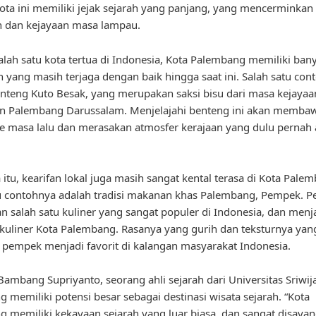
Kota ini memiliki jejak sejarah yang panjang, yang mencerminkan
n dan kejayaan masa lampau.
alah satu kota tertua di Indonesia, Kota Palembang memiliki bany
h yang masih terjaga dengan baik hingga saat ini. Salah satu con
nteng Kuto Besak, yang merupakan saksi bisu dari masa kejayaa
n Palembang Darussalam. Menjelajahi benteng ini akan membaw
e masa lalu dan merasakan atmosfer kerajaan yang dulu pernah 
 itu, kearifan lokal juga masih sangat kental terasa di Kota Pale
u contohnya adalah tradisi makanan khas Palembang, Pempek. 
 salah satu kuliner yang sangat populer di Indonesia, dan menja
 kuliner Kota Palembang. Rasanya yang gurih dan teksturnya yan
empek menjadi favorit di kalangan masyarakat Indonesia.
ambang Supriyanto, seorang ahli sejarah dari Universitas Sriwij
 memiliki potensi besar sebagai destinasi wisata sejarah. “Kota
 memiliki kekayaan sejarah yang luar biasa, dan sangat disayan