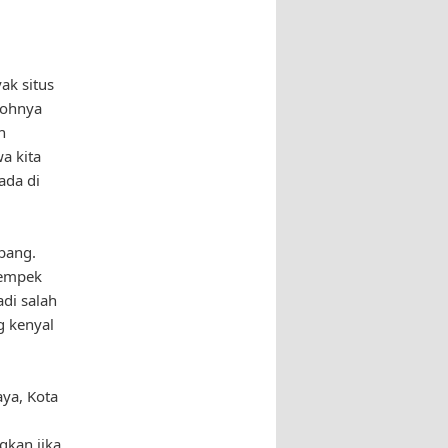
ak situs
tohnya
n
a kita
ada di
mbang.
Pempek
di salah
g kenyal
aya, Kota
gkan jika