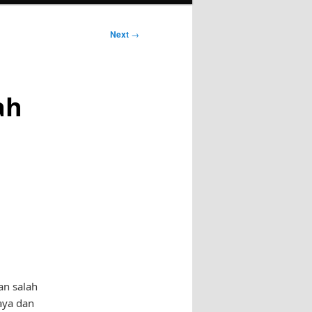
Next
→
ah
an salah
aya dan