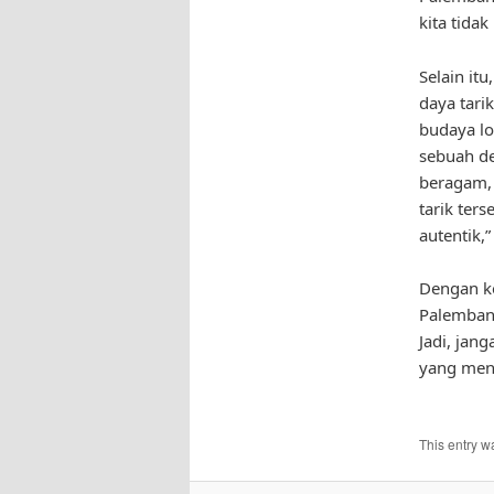
kita tida
Selain it
daya tari
budaya lo
sebuah de
beragam, m
tarik ter
autentik,
Dengan ke
Palembang
Jadi, jan
yang men
This entry w