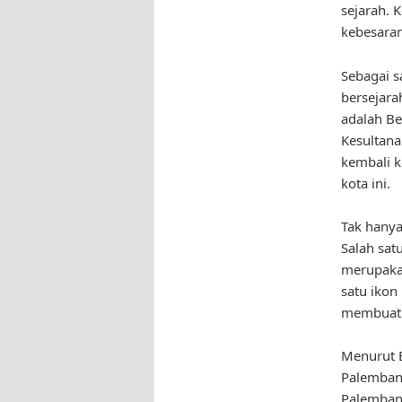
sejarah. 
kebesara
Sebagai s
bersejara
adalah Be
Kesultana
kembali k
kota ini.
Tak hanya
Salah sat
merupakan
satu ikon
membuat p
Menurut B
Palembang
Palembang