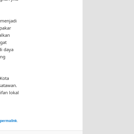
a menjadi
 pakar
alkan
ngat
di daya
ang
 Kota
satawan.
ifan lokal
permalink
.