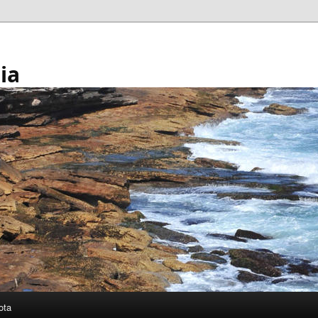
ia
ota