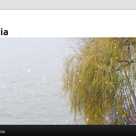
ia
ota