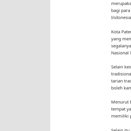
merupaka
bagi para
Indonesia
Kota Pate
yang mem
segalanya
Nasional 
Selain ke
tradision
tarian tr
boleh kam
Menurut B
tempat ya
memiliki 
Selain it