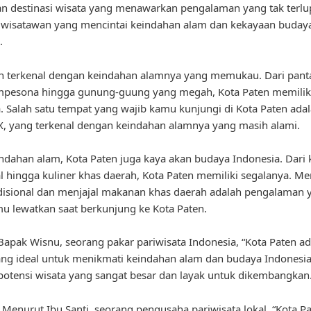
n destinasi wisata yang menawarkan pengalaman yang tak terl
 wisatawan yang mencintai keindahan alam dan kekayaan buday
.
n terkenal dengan keindahan alamnya yang memukau. Dari panta
pesona hingga gunung-guung yang megah, Kota Paten memilik
. Salah satu tempat yang wajib kamu kunjungi di Kota Paten ad
X, yang terkenal dengan keindahan alamnya yang masih alami.
indahan alam, Kota Paten juga kaya akan budaya Indonesia. Dari 
al hingga kuliner khas daerah, Kota Paten memiliki segalanya. M
adisional dan menjajal makanan khas daerah adalah pengalaman 
u lewatkan saat berkunjung ke Kota Paten.
apak Wisnu, seorang pakar pariwisata Indonesia, “Kota Paten ad
ng ideal untuk menikmati keindahan alam dan budaya Indonesia.
potensi wisata yang sangat besar dan layak untuk dikembangkan.
u, Menurut Ibu Santi, seorang pengusaha pariwisata lokal, “Kota P