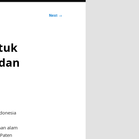
Next
→
tuk
 dan
donesia
han alam
 Paten