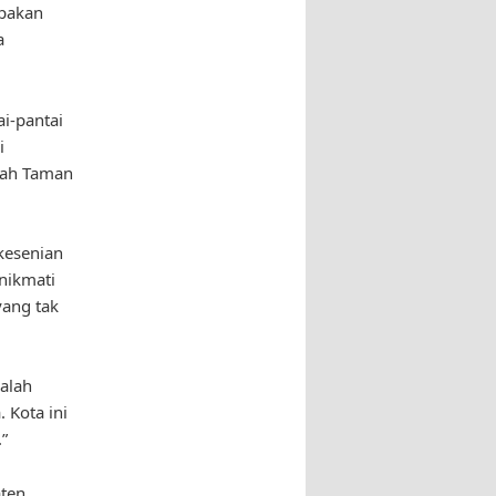
upakan
a
i-pantai
i
alah Taman
kesenian
enikmati
yang tak
alah
 Kota ini
”
aten