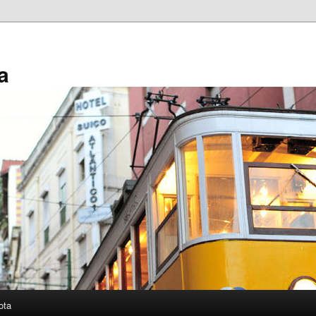
a
ota