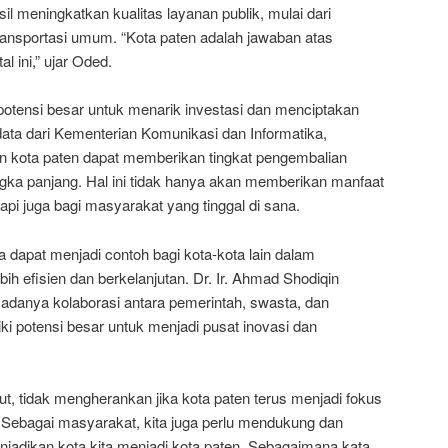
il meningkatkan kualitas layanan publik, mulai dari
ransportasi umum. “Kota paten adalah jawaban atas
al ini,” ujar Oded.
 potensi besar untuk menarik investasi dan menciptakan
data dari Kementerian Komunikasi dan Informatika,
 kota paten dapat memberikan tingkat pengembalian
angka panjang. Hal ini tidak hanya akan memberikan manfaat
tapi juga bagi masyarakat yang tinggal di sana.
ga dapat menjadi contoh bagi kota-kota lain dalam
ih efisien dan berkelanjutan. Dr. Ir. Ahmad Shodiqin
anya kolaborasi antara pemerintah, swasta, dan
ki potensi besar untuk menjadi pusat inovasi dan
ut, tidak mengherankan jika kota paten terus menjadi fokus
Sebagai masyarakat, kita juga perlu mendukung dan
njadikan kota kita menjadi kota paten. Sebagaimana kata