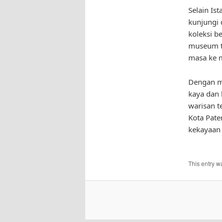
Selain Is
kunjungi
koleksi b
museum te
masa ke 
Dengan me
kaya dan 
warisan t
Kota Pate
kekayaan 
This entry w