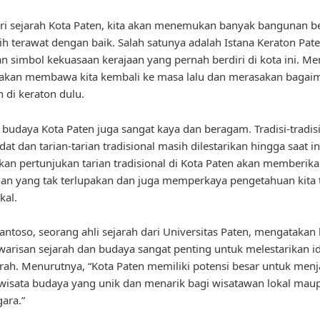
i sejarah Kota Paten, kita akan menemukan banyak bangunan b
h terawat dengan baik. Salah satunya adalah Istana Keraton Pat
 simbol kekuasaan kerajaan yang pernah berdiri di kota ini. Men
i akan membawa kita kembali ke masa lalu dan merasakan bagai
 di keraton dulu.
u, budaya Kota Paten juga sangat kaya dan beragam. Tradisi-tradisi
at dan tarian-tarian tradisional masih dilestarikan hingga saat in
an pertunjukan tarian tradisional di Kota Paten akan memberik
n yang tak terlupakan dan juga memperkaya pengetahuan kita 
kal.
Santoso, seorang ahli sejarah dari Universitas Paten, mengataka
arisan sejarah dan budaya sangat penting untuk melestarikan id
rah. Menurutnya, “Kota Paten memiliki potensi besar untuk menj
 wisata budaya yang unik dan menarik bagi wisatawan lokal mau
ara.”