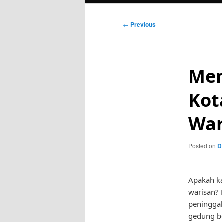
Post
←
Previous
navigation
Men
Kot
War
Posted on
D
Apakah ka
warisan? 
peninggal
gedung be