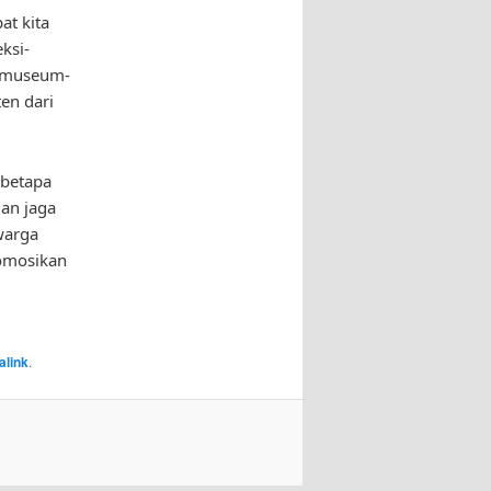
at kita
ksi-
i museum-
en dari
 betapa
dan jaga
warga
romosikan
alink
.