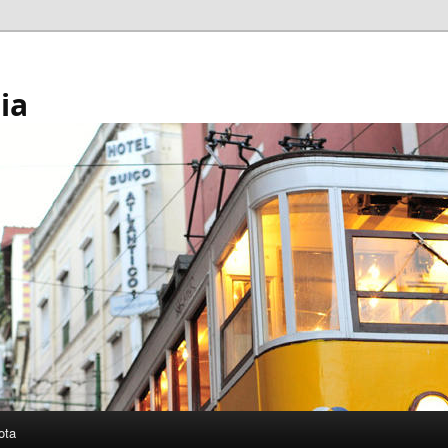
ia
ota