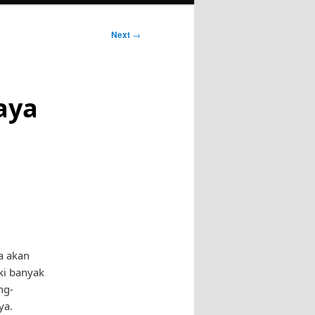
Next
→
aya
a akan
ki banyak
ng-
ya.