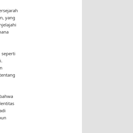
ersejarah
en, yang
jelajahi
mana
 seperti
i.
an
tentang
n bahwa
entitas
adi
pun