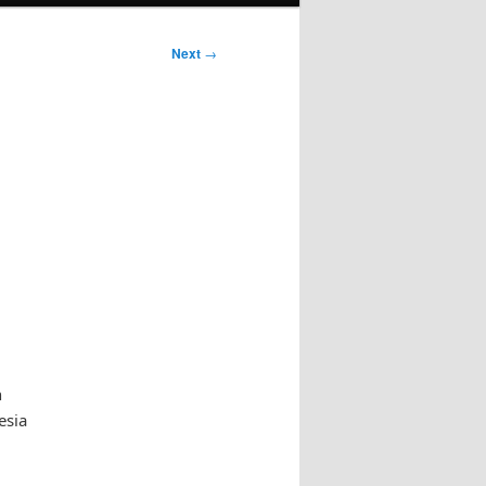
Next
→
n
esia