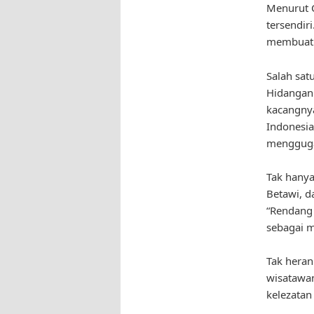
Menurut C
tersendi
membuat s
Salah sat
Hidangan 
kacangnya
Indonesia
menggugah
Tak hanya
Betawi, d
“Rendang 
sebagai m
Tak heran
wisatawan
kelezatan