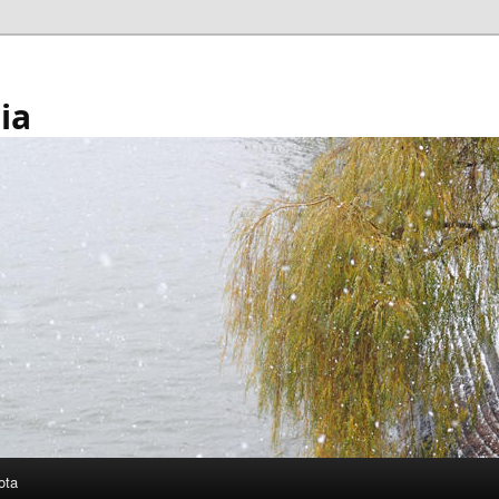
ia
ota