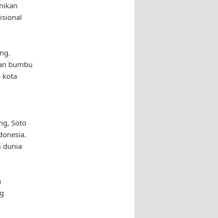
nikan
sional
ng.
ngan bumbu
 kota
ng, Soto
donesia.
i dunia
a
ng