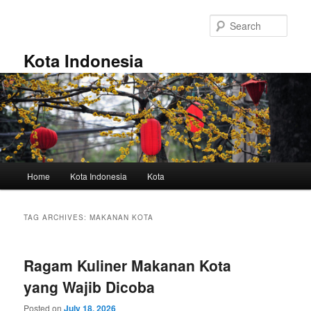
Skip
Skip
to
to
Sear
primary
secondary
content
content
Kota Indonesia
Main
Home
Kota Indonesia
Kota
menu
TAG ARCHIVES:
MAKANAN KOTA
Ragam Kuliner Makanan Kota
yang Wajib Dicoba
Posted on
July 18, 2026