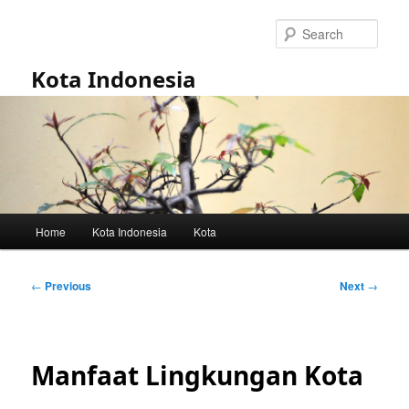
Skip
to
Sear
primary
content
Kota Indonesia
Main
Home
Kota Indonesia
Kota
menu
Post
←
Previous
Next
→
navigation
Manfaat Lingkungan Kota