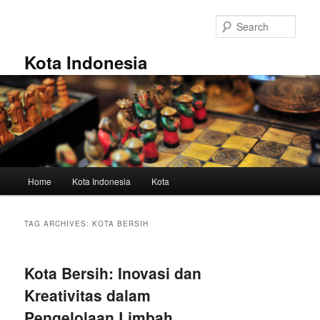
Skip
Skip
to
to
Sear
primary
secondary
content
content
Kota Indonesia
Main
Home
Kota Indonesia
Kota
menu
TAG ARCHIVES:
KOTA BERSIH
Kota Bersih: Inovasi dan
Kreativitas dalam
Pengelolaan Limbah