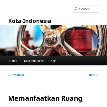
Skip
to
Sear
primary
content
Kota Indonesia
Main
Home
Kota Indonesia
Kota
menu
Post
←
Previous
Next
→
navigation
Memanfaatkan Ruang