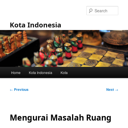
Skip
to
Sear
primary
content
Kota Indonesia
Main
Home
Kota Indonesia
Kota
menu
Post
←
Previous
Next
→
navigation
Mengurai Masalah Ruang