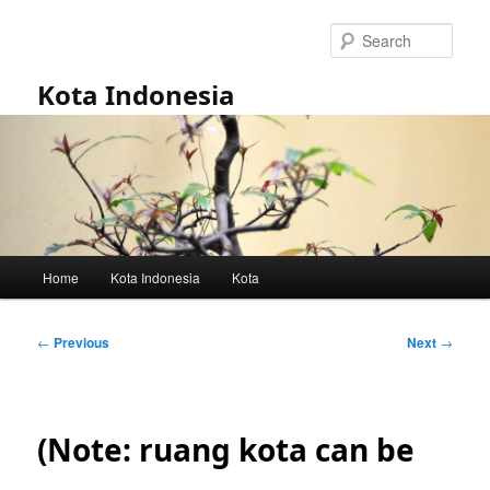
Skip
to
Sear
primary
content
Kota Indonesia
Main
Home
Kota Indonesia
Kota
menu
Post
←
Previous
Next
→
navigation
(Note: ruang kota can be